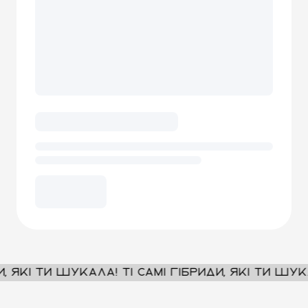
які ти шукала! Ті самі гібриди, які ти шукала