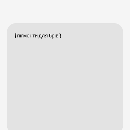
{ пігменти для брів }