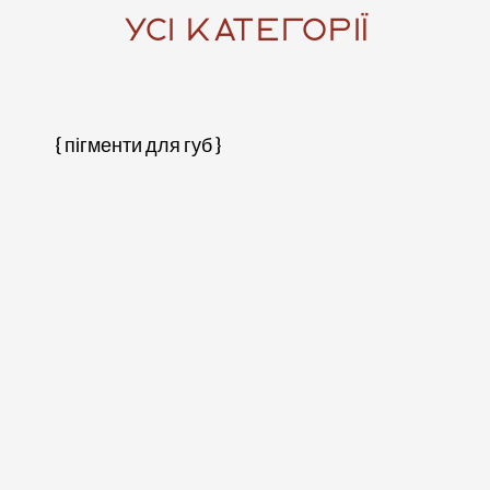
УСІ КАТЕГОРІЇ
{ пігменти для губ }