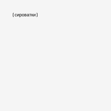
{ сироватки }