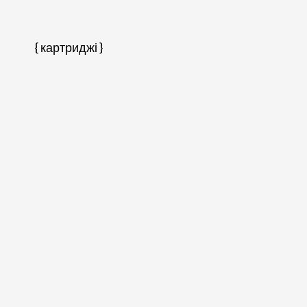
{ картриджі }