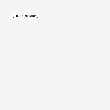
{ розхідники }