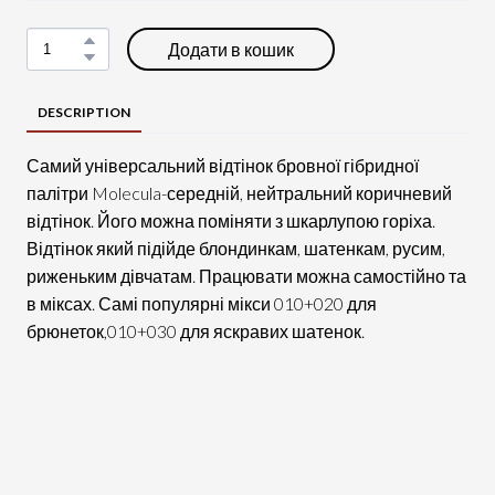
Додати в кошик
DESCRIPTION
Самий універсальний відтінок бровної гібридної
палітри Molecula-середній, нейтральний коричневий
відтінок. Його можна поміняти з шкарлупою горіха.
Відтінок який підійде блондинкам, шатенкам, русим,
риженьким дівчатам. Працювати можна самостійно та
в міксах. Самі популярні мікси 010+020 для
брюнеток,010+030 для яскравих шатенок.