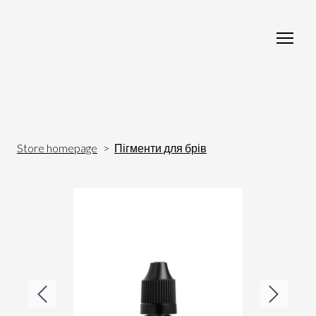
Store homepage
Пігменти для брів