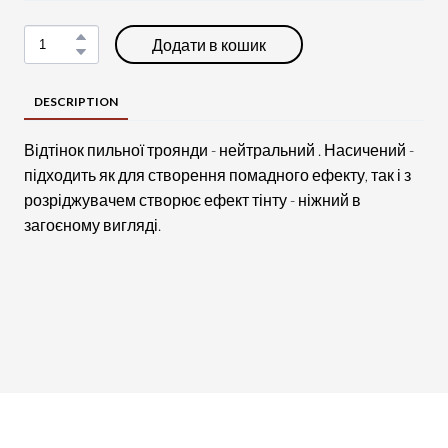
Додати в кошик
DESCRIPTION
Відтінок пильної троянди - нейтральний . Насичений -
підходить як для створення помадного ефекту, так і з
розріджувачем створює ефект тінту - ніжний в
загоєному вигляді.