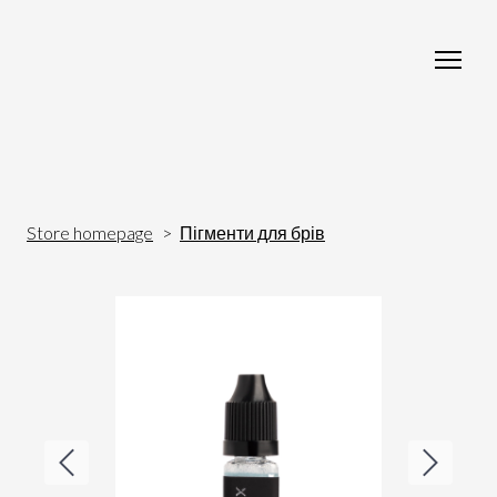
Store homepage
Пігменти для брів