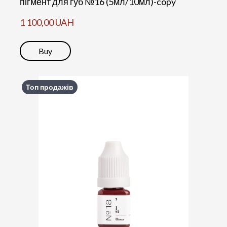
пігмент для губ №16 (5мл/10мл)-copy
1 100,00 UAH
Buy
Топ продажів