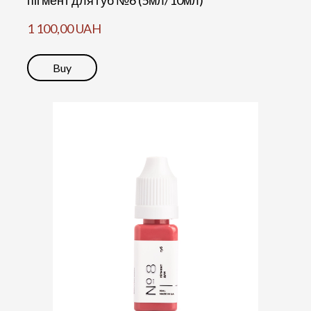
пігмент для губ №6 (5мл/10мл)
1 100,00 UAH
Buy